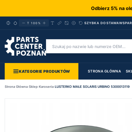
Odbierz 5% na ol
SZYBKA DOSTAWA
WSPAR
T 100%
Wyszukaj produkty
KATEGORIE PRODUKTÓW
STRONA GŁÓWNA
SK
Strona Główna
›
Sklep
›
Karoseria
›
LUSTERKO MAŁE SOLARIS URBINO 5300013119