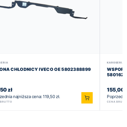
SERIA
KAROSERIA
ONA CHŁODNICY IVECO OE 5802388899
WSPORNI
580162
,50
zł
155,00
zednia najniższa cena:
119,50
zł
.
Poprzedni
 BRUTTO
CENA BRUTT