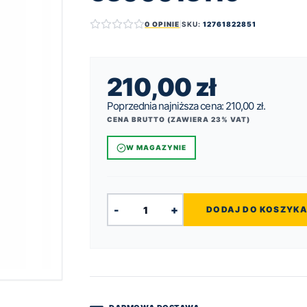
0 OPINIE
|
SKU:
12761822851
210,00
zł
Poprzednia najniższa cena:
210,00
zł
.
CENA BRUTTO (ZAWIERA 23% VAT)
W MAGAZYNIE
-
+
DODAJ DO KOSZYK