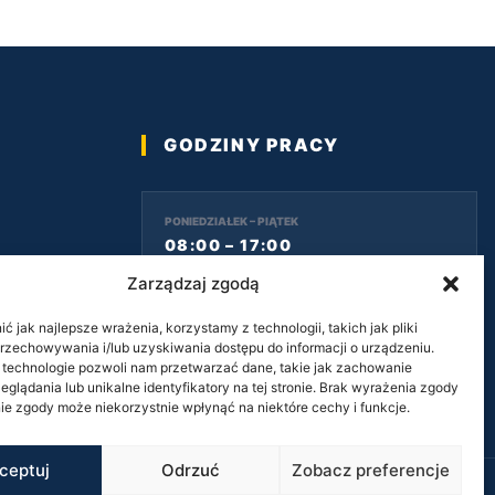
GODZINY PRACY
PONIEDZIAŁEK – PIĄTEK
08:00 – 17:00
Zarządzaj zgodą
SOBOTA
 jak najlepsze wrażenia, korzystamy z technologii, takich jak pliki
08:00 – 14:00
przechowywania i/lub uzyskiwania dostępu do informacji o urządzeniu.
 technologie pozwoli nam przetwarzać dane, takie jak zachowanie
eglądania lub unikalne identyfikatory na tej stronie. Brak wyrażenia zgody
ie zgody może niekorzystnie wpłynąć na niektóre cechy i funkcje.
ceptuj
Odrzuć
Zobacz preferencje