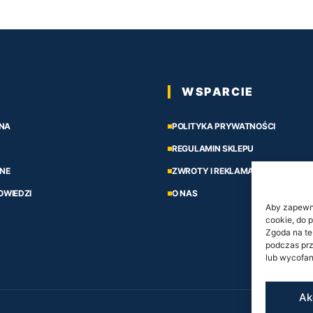
WSPARCIE
NA
POLITYKA PRYWATNOŚCI
REGULAMIN SKLEPU
NE
ZWROTY I REKLAMACJE
OWIEDZI
O NAS
Aby zapewnić
cookie, do 
Zgoda na te
podczas prz
lub wycofan
Ak