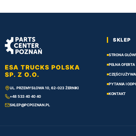
SKLEP
STRONA GŁÓW
PEŁNA OFERTA
ESA TRUCKS POLSKA
SP. Z O.O.
CZĘŚCI UŻYWA
PYTANIA I ODP
UL. PRZEMYSŁOWA 10, 62-023 ŻERNIKI
KONTAKT
+48 533 40 40 40
SKLEP@PCPOZNAN.PL