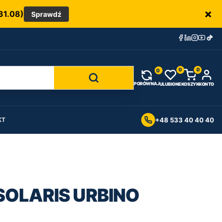
×
31.08)
Sprawdź
0
0
0
PORÓWNAJ
ULUBIONE
KOSZYK
KONTO
+48 533 40 40 40
KT
SOLARIS URBINO