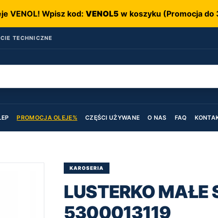
eje VENOL! Wpisz kod:
VENOL5
w koszyku (Promocja do 
CIE TECHNICZNE
LEP
PROMOCJA OLEJE%
CZĘŚCI UŻYWANE
O NAS
FAQ
KONTA
KAROSERIA
LUSTERKO MAŁE 
5300013119