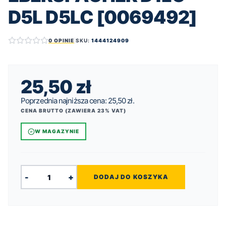
D5L D5LC [0069492]
0 OPINIE
|
SKU:
1444124909
25,50
zł
Poprzednia najniższa cena:
25,50
zł
.
CENA BRUTTO (ZAWIERA 23% VAT)
W MAGAZYNIE
-
+
DODAJ DO KOSZYKA