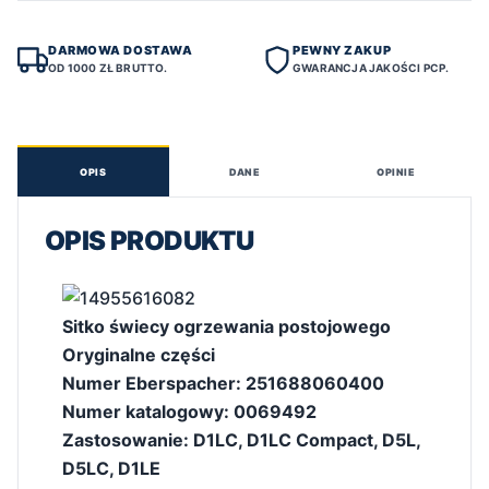
DARMOWA DOSTAWA
PEWNY ZAKUP
OD 1000 ZŁ BRUTTO.
GWARANCJA JAKOŚCI PCP.
OPIS
DANE
OPINIE
OPIS PRODUKTU
Sitko świecy ogrzewania postojowego
Oryginalne części
Numer Eberspacher: 251688060400
Numer katalogowy: 0069492
Zastosowanie: D1LC, D1LC Compact, D5L,
D5LC, D1LE