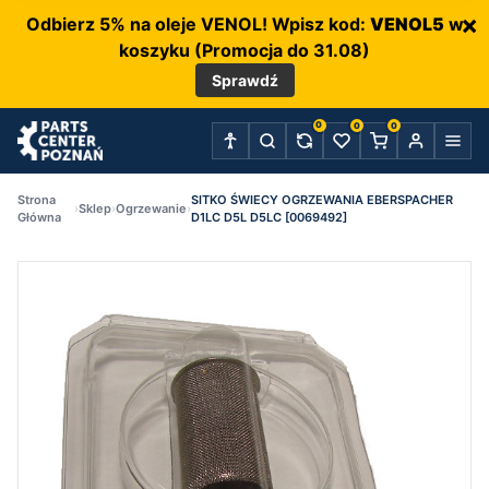
×
Odbierz 5% na oleje VENOL! Wpisz kod:
VENOL5
w
koszyku (Promocja do 31.08)
Sprawdź
0
0
0
Strona
SITKO ŚWIECY OGRZEWANIA EBERSPACHER
›
Sklep
›
Ogrzewanie
›
Główna
D1LC D5L D5LC [0069492]
P
C