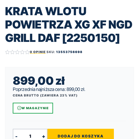
KRATA WLOTU
POWIETRZA XG XF NGD
GRILL DAF [2250150]
0 OPINIE
|
SKU:
13553756698
899,00
zł
Poprzednia najniższa cena:
899,00
zł
.
CENA BRUTTO (ZAWIERA 23% VAT)
W MAGAZYNIE
-
+
DODAJ DO KOSZYKA