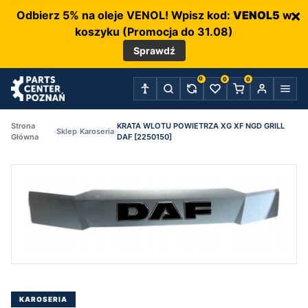
×
Odbierz 5% na oleje VENOL! Wpisz kod:
VENOL5
w
koszyku (Promocja do 31.08)
Sprawdź
0
0
0
Strona
KRATA WLOTU POWIETRZA XG XF NGD GRILL
›
Sklep
›
Karoseria
›
Główna
DAF [2250150]
P
C
KAROSERIA