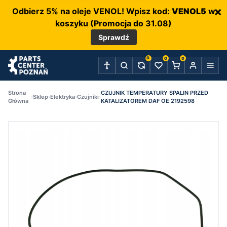
×
Odbierz 5% na oleje VENOL! Wpisz kod:
VENOL5
w
koszyku (Promocja do 31.08)
Sprawdź
0
0
0
Strona
CZUJNIK TEMPERATURY SPALIN PRZED
›
Sklep
›
Elektryka
›
Czujniki
›
Główna
KATALIZATOREM DAF OE 2192598
P
C