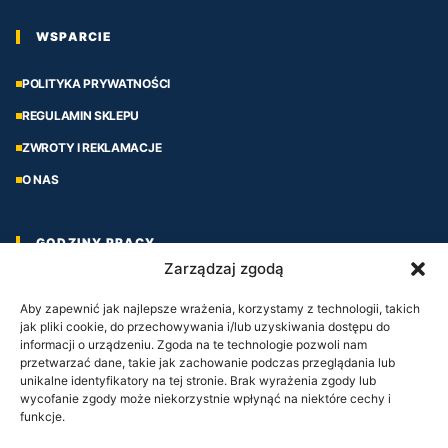
WSPARCIE
POLITYKA PRYWATNOŚCI
REGULAMIN SKLEPU
ZWROTY I REKLAMACJE
O NAS
GODZINY PRACY
Zarządzaj zgodą
Aby zapewnić jak najlepsze wrażenia, korzystamy z technologii, takich
PONIEDZIAŁEK – PIĄTEK
jak pliki cookie, do przechowywania i/lub uzyskiwania dostępu do
08:00 – 17:00
informacji o urządzeniu. Zgoda na te technologie pozwoli nam
przetwarzać dane, takie jak zachowanie podczas przeglądania lub
unikalne identyfikatory na tej stronie. Brak wyrażenia zgody lub
wycofanie zgody może niekorzystnie wpłynąć na niektóre cechy i
SOBOTA
funkcje.
08:00 – 14:00